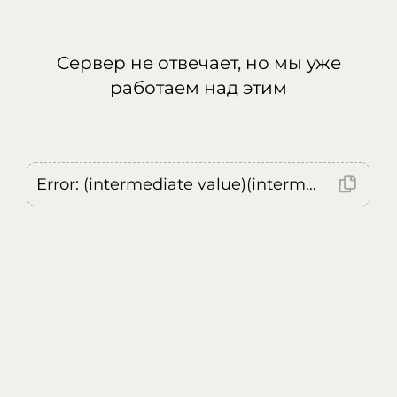
Сервер не отвечает, но мы уже
работаем над этим
Error: (intermediate value)(intermediate value)(intermediate value).replaceAll is not a function