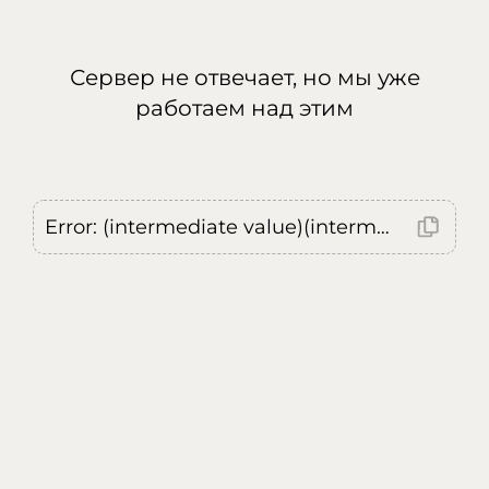
Сервер не отвечает, но мы уже
работаем над этим
Error: (intermediate value)(intermediate value)(intermediate value).replaceAll is not a function