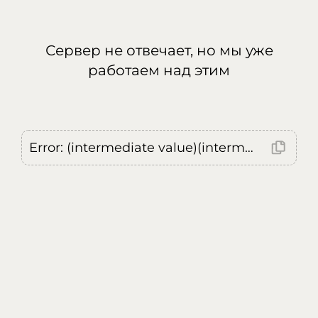
Сервер не отвечает, но мы уже
работаем над этим
Error: (intermediate value)(intermediate value)(intermediate value).replaceAll is not a function