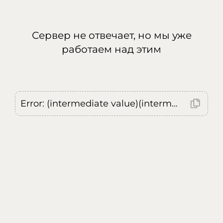
Сервер не отвечает, но мы уже
работаем над этим
Error: (intermediate value)(intermediate value)(intermediate value).replaceAll is not a function