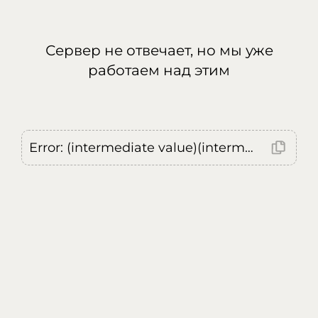
Сервер не отвечает, но мы уже
работаем над этим
Error: (intermediate value)(intermediate value)(intermediate value).replaceAll is not a function