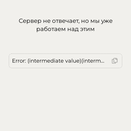
Сервер не отвечает, но мы уже
работаем над этим
Error: (intermediate value)(intermediate value)(intermediate value).replaceAll is not a function