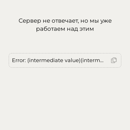
Сервер не отвечает, но мы уже
работаем над этим
Error: (intermediate value)(intermediate value)(intermediate value).replaceAll is not a function