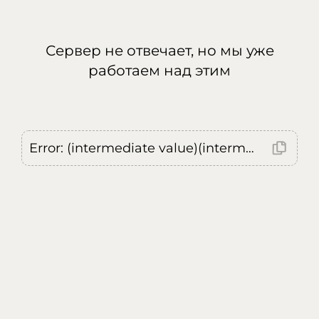
Сервер не отвечает, но мы уже
работаем над этим
Error: (intermediate value)(intermediate value)(intermediate value).replaceAll is not a function